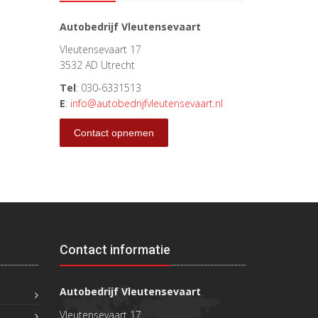
Autobedrijf Vleutensevaart
Vleutensevaart 17
3532 AD Utrecht
Tel
: 030-6331513
E
:
info@autobedrijfvleutensevaart.nl
Contact opnemen
Contact informatie
Autobedrijf Vleutensevaart
Vleutensevaart 17